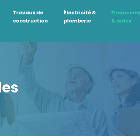
Travaux de
Électricité &
Financem
construction
plomberie
& aides
des