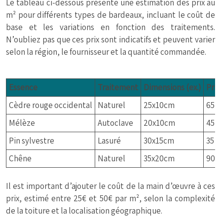
Le tableau ci-dessous présente une estimation des prix au
m² pour différents types de bardeaux, incluant le coût de
base et les variations en fonction des traitements.
N’oubliez pas que ces prix sont indicatifs et peuvent varier
selon la région, le fournisseur et la quantité commandée.
Essence
Traitement
Dimensions (ex.)
Prix
Cèdre rouge occidental
Naturel
25x10cm
65
Mélèze
Autoclave
20x10cm
45
Pin sylvestre
Lasuré
30x15cm
35
Chêne
Naturel
35x20cm
90
Il est important d’ajouter le coût de la main d’œuvre à ces
prix, estimé entre 25€ et 50€ par m², selon la complexité
de la toiture et la localisation géographique.