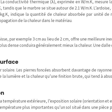
a conductivité thermique (λ), exprimée en W/m.K, mesure la vi
andis que le marbre se situe autour de 2.1 W/m.K. L’ardoise, q
/kg.K, indique la quantité de chaleur absorbée par unité de
ropagation de la chaleur dans le matériau.
paisse, par exemple 3 cm au lieu de 2 cm, offre une meilleure i
e plus dense conduira généralement mieux la chaleur. Une dalle 
 surface
ur solaire. Les pierres foncées absorbent davantage de rayonneme
la lumière et la chaleur qu’une finition brute, qui tend à abso
on
a température extérieure, l’exposition solaire (orientation et
 température plus importantes qu’un sol situé dans une pièce p