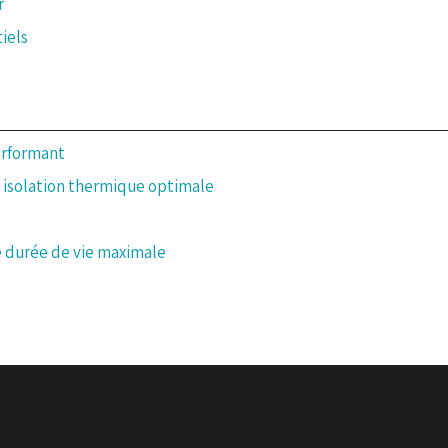
r
tiels
erformant
 isolation thermique optimale
ne durée de vie maximale